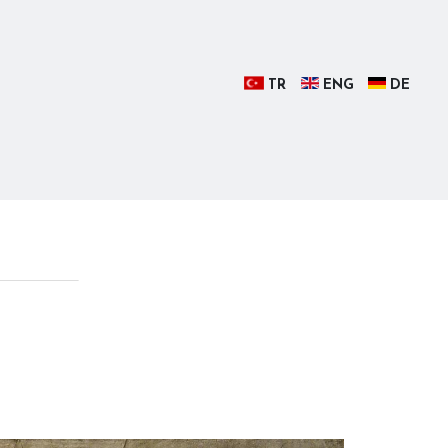
TR
ENG
DE