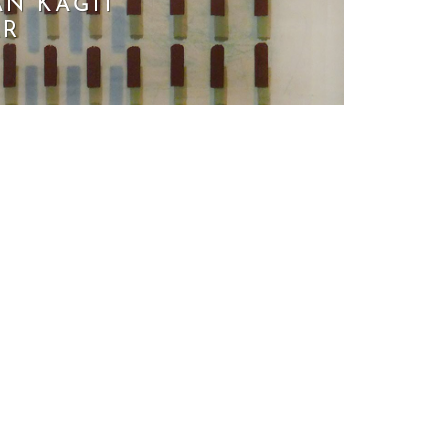
AN KAĞIT
AR